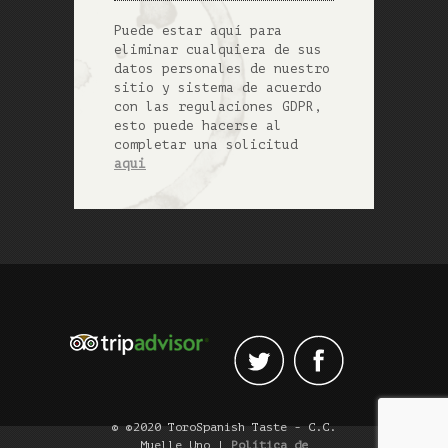
Puede estar aquí para
eliminar cualquiera de sus
datos personales de nuestro
sitio y sistema de acuerdo
con las regulaciones GDPR,
esto puede hacerse al
completar una solicitud
aqui
© ©2020 ToroSpanish Taste - C.C.
Muelle Uno |
Política de